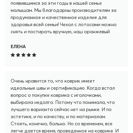
появившимся за эти годы в нашей семье
малышам. Мы благодарны производителям за
продуманное и качественное изделие для
здоровья всей семьи! Чехол с лотосами можно
снять и постирать вручную, наш оранжевый
чехол не теряет цвет и форму после
использования и стирки уже пять лет. Ни один
ЕЛЕНА
лотос в процессе ежедневного использования,
многих поездок не пострадал, не отклеился, не
деформировался и не затупился. Я счастлива,
что этот комплект стал нашим верным другом.
Очень нравится то, что коврик имеет
Рекомендую всем, кто задумался о
идеальные швы и сертификацию. Когда встал
приобретении - покупайте, не пожалеете,
вопрос о покупке коврика с иголочками,
гарантировано! Покупала Pranamat и для
выбирала недолго. Потому что понимала, что
подарков близким, это счастье, когда можешь
лучшего варианта сейчас нет на рынке. И по
подарить не только хорошее настроение, но и
эстетике, и по качеству, и по материалам.
заряд бодрости, и потенциал для укрепления
Стоять, конечно, больно. Но со временем, все
здоровья!
легче дается время, проведенное на коврике. И