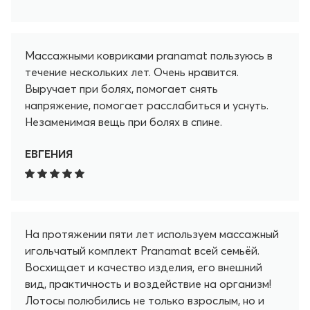
снимает мышечное напряжение и улучшает
кровообращение. - Подходит для всего тела.
Можно массировать разные части тела. -
Массажными ковриками pranamat пользуюсь в
Удобно. Можно пользоваться всем комплектом
течение нескольких лет. Очень нравится.
или только его частями. Маленькую подушку
Выручает при болях, помогает снять
брать в путешествия. - Безопасно. Материалы
напряжение, помогает расслабиться и уснуть.
не вызывают аллергии и раздражения кожи. В
Незаменимая вещь при болях в спине.
общем, я очень довольна Pranamat и считаю
его отличным выбором для всех, кто хочет
ЕВГЕНИЯ
чувствовать себя лучше!
На протяжении пяти лет используем массажный
игольчатый комплект Pranamat всей семьёй.
Восхищает и качество изделия, его внешний
вид, практичность и воздействие на организм!
Лотосы полюбились не только взрослым, но и