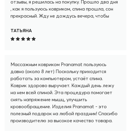
отзывы, я решилась на покупку. Прошло два дня
, как я пользуюсь ковриком, спина прошла, сон
прекрасный. Жду не дождусь вечера, чтобы
принять удобную позу на любимом коврике.
Кстати, я лежу и на животе, и бедрами ложусь.
ТАТЬЯНА
Первый вечер через тонкую ткань ХБ, чтобы не
так больно было, на второй вечер уже без нее,
привыкаю)) Спасибо, Pranamat, однозначно
РЕКОМЕНДУЮ.
Массажным ковриком Pranamat пользуюсь
давно (около 8 лет) Поскольку приходится
работать за компьютером, устаёт спина.
Коврик здорово выручает. Каждый день лежу
на нем всей спиной. Эта процедура помогает
снять напряжение мышц, улучшить
кровообращение. Изделия Pranamat - это
полезный подарок на любой праздник! Спасибо
производителю за высокое качество товара.