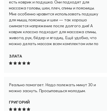
есть коврик и подушка. Они подходят для
массажа головы, шеи, плеч, спины и поясницы.
Мне особенно нравится использовать подушку
для мышц поясницы и шеи — так хорошо
снимается напряжение после долгого дня! А
коврик классно подходит для массажа спины,
живота, рук, бёдер и ягодиц. Ещё удобно, что
можно делать массаж всем комплектом или по
отдельности — в любом случае это приятно и
полезно. Сначала мне было непривычно лежать
ЗЛАТА
на коврике, но потом я начала получать от него
настоящее удовольствие. Теперь Pranamat не
только помогает снять напряжение, но и
укрепляет моё здоровье. Я регулярно делаю
Реально помогает. Надо полежать минут 30 и
массаж и уже могу стоять на коврике без
можно заснуть. Просыпаешься молодым.
дискомфорта. Это так здорово — чувствовать,
как тело становится сильнее с каждым днём!
ГРИГОРИЙ
Рекомендую попробовать всем, кто заботится
о себе! Плюсы: - Работает! Pranamat реально