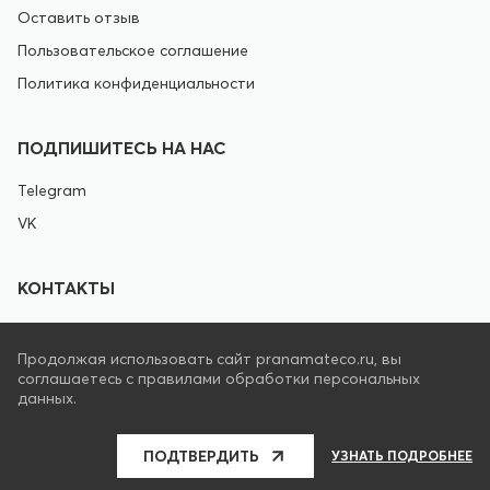
Оставить отзыв
Пользовательское соглашение
Политика конфиденциальности
ПОДПИШИТЕСЬ НА НАС
Telegram
VK
КОНТАКТЫ
+7 495 8221079
Продолжая использовать сайт pranamateco.ru, вы
соглашаетесь с правилами обработки персональных
info@pranamateco.ru
данных.
ПОДТВЕРДИТЬ
УЗНАТЬ ПОДРОБНЕЕ
Pranamateco.ru © 2009 - 2026. Все права защищены.